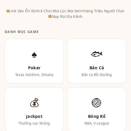
🌐
Link Vào Ổn Định
📱
Chơi Mọi Lúc Mọi Nơi
⭐
Hàng Triệu Người Chơi
🏦
Nạp Rút Đa Kênh
DANH MỤC GAME
♠
🐟
Poker
Bắn Cá
Texas Hold'em, Omaha
Bắn cá đổi thưởng
💰
🏐
Jackpot
Bóng Rổ
Thưởng cực khủng
NBA, V-League