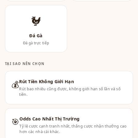
🐓
Đá Gà
Đá gà trực tiếp
TẠI SAO NÊN CHỌN
Rút Tiền Không Giới Hạn
💰
Rút bao nhiêu cũng được, không giới hạn số lần và số
tiền.
Odds Cao Nhất Thị Trường
🎯
Tỷ lệ cược cạnh tranh nhất, thắng cược nhận thưởng cao
hơn các nhà cái khác.