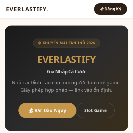
EVERLASTIFY
.
Đăng Ký
🎲 KHUYẾN MÃI TÂN THỦ 2026
EVERLASTIFY
Gia Nhập Cá Cược
Nhà cái Đỉnh cao cho mọi người đam mê game.
Giấy phép hợp pháp — link vào ổn định.
💰 Bắt Đầu Ngay
Slot Game