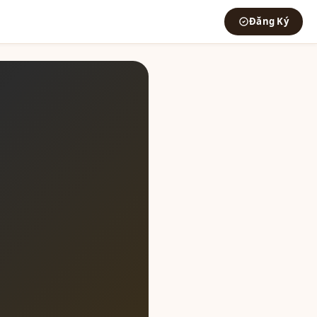
Đăng Ký