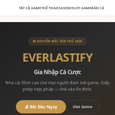
TẤT CẢ GAME
THỂ THAO
CASINO
SLOT GAME
BẮN CÁ
🎲 KHUYẾN MÃI TÂN THỦ 2026
EVERLASTIFY
Gia Nhập Cá Cược
Nhà cái Đỉnh cao cho mọi người đam mê game. Giấy
phép hợp pháp — link vào ổn định.
💰 Bắt Đầu Ngay
Slot Game