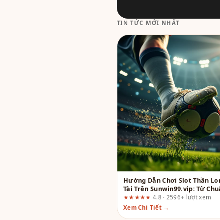
TIN TỨC MỚI NHẤT
Hướng Dẫn Chơi Slot Thần Lo
Tài Trên Sunwin99.vip: Từ Chu
Đến Nâng Cao
★★★★★
4.8 · 2596+ lượt xem
Xem Chi Tiết →