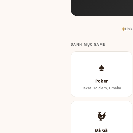
🌐
Link
DANH MỤC GAME
♠
Poker
Texas Hold'em, Omaha
🐓
Đá Gà