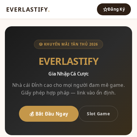
EVERLASTIFY
.
Đăng Ký
🎲 KHUYẾN MÃI TÂN THỦ 2026
EVERLASTIFY
Gia Nhập Cá Cược
Nhà cái Đỉnh cao cho mọi người đam mê game.
Giấy phép hợp pháp — link vào ổn định.
💰 Bắt Đầu Ngay
Slot Game