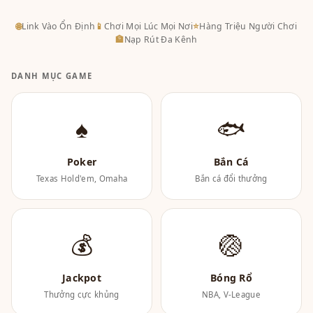
🌐
Link Vào Ổn Định
📱
Chơi Mọi Lúc Mọi Nơi
⭐
Hàng Triệu Người Chơi
🏦
Nạp Rút Đa Kênh
DANH MỤC GAME
♠
🐟
Poker
Bắn Cá
Texas Hold'em, Omaha
Bắn cá đổi thưởng
💰
🏐
Jackpot
Bóng Rổ
Thưởng cực khủng
NBA, V-League