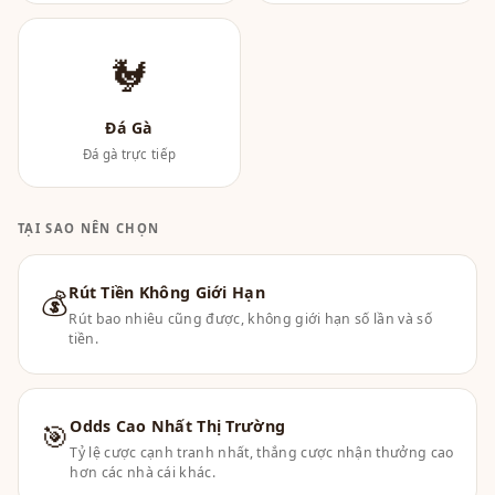
🐓
Đá Gà
Đá gà trực tiếp
TẠI SAO NÊN CHỌN
Rút Tiền Không Giới Hạn
💰
Rút bao nhiêu cũng được, không giới hạn số lần và số
tiền.
Odds Cao Nhất Thị Trường
🎯
Tỷ lệ cược cạnh tranh nhất, thắng cược nhận thưởng cao
hơn các nhà cái khác.