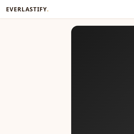
EVERLASTIFY
.