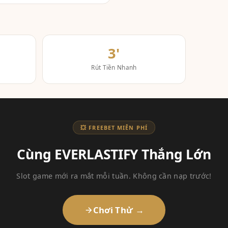
3'
Rút Tiền Nhanh
💥 FREEBET MIỄN PHÍ
Cùng EVERLASTIFY Thắng Lớn
Slot game mới ra mắt mỗi tuần. Không cần nạp trước!
Chơi Thử →