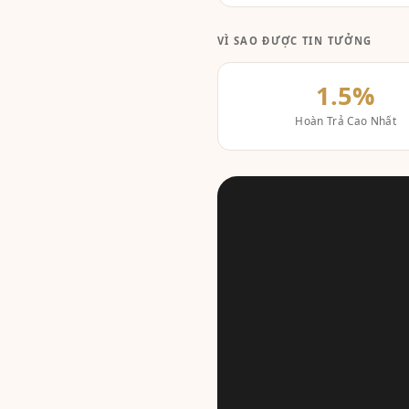
VÌ SAO ĐƯỢC TIN TƯỞNG
1.5%
Hoàn Trả Cao Nhất