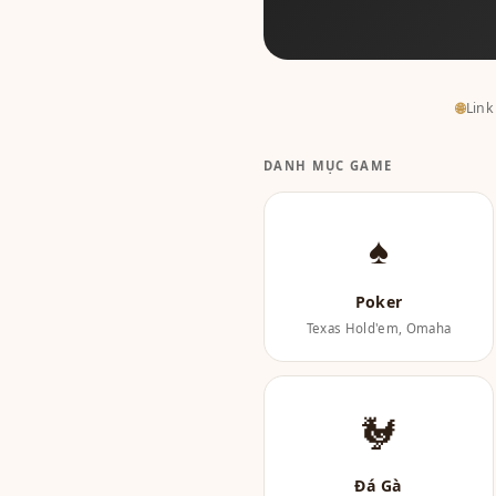
🌐
Link
DANH MỤC GAME
♠
Poker
Texas Hold'em, Omaha
🐓
Đá Gà