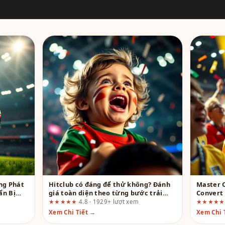
ng Phát
Hitclub có đáng để thử không? Đánh
Master 
ẩn Bị
giá toàn diện theo từng bước trải
Convert 
nghiệm thực tế
UX Analy
★★★★★
4.8 · 1929+ lượt xem
★★★★
Xem Chi Tiết →
Xem Chi 