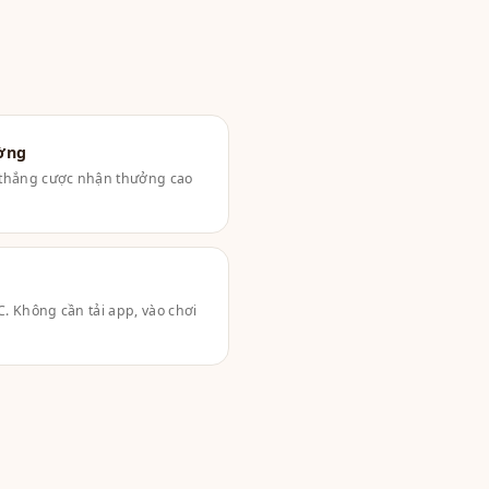
ờng
, thắng cược nhận thưởng cao
C. Không cần tải app, vào chơi