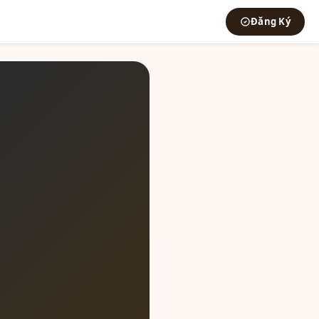
Đăng Ký