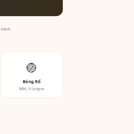
a Kênh
🏐
Bóng Rổ
NBA, V-League