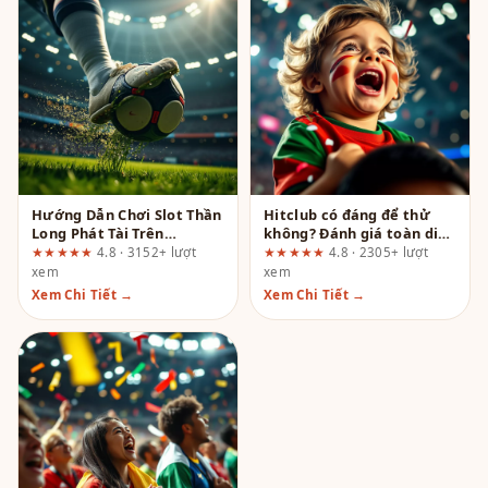
Hướng Dẫn Chơi Slot Thần
Hitclub có đáng để thử
Long Phát Tài Trên
không? Đánh giá toàn diện
Sunwin99.vip: Từ Chuẩn Bị
theo từng bước trải
★★★★★
4.8 · 3152+ lượt
★★★★★
4.8 · 2305+ lượt
Đến Nâng Cao
nghiệm thực tế
xem
xem
Xem Chi Tiết →
Xem Chi Tiết →