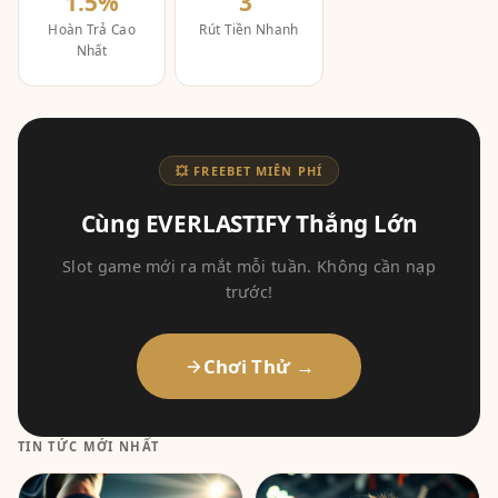
1.5%
3'
Hoàn Trả Cao
Rút Tiền Nhanh
Nhất
💥 FREEBET MIỄN PHÍ
Cùng EVERLASTIFY Thắng Lớn
Slot game mới ra mắt mỗi tuần. Không cần nạp
trước!
Chơi Thử →
TIN TỨC MỚI NHẤT