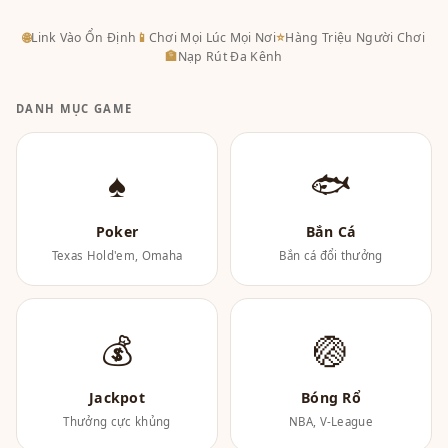
🌐
Link Vào Ổn Định
📱
Chơi Mọi Lúc Mọi Nơi
⭐
Hàng Triệu Người Chơi
🏦
Nạp Rút Đa Kênh
DANH MỤC GAME
♠
🐟
Poker
Bắn Cá
Texas Hold'em, Omaha
Bắn cá đổi thưởng
💰
🏐
Jackpot
Bóng Rổ
Thưởng cực khủng
NBA, V-League