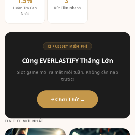
1.5%
3'
Hoàn Trả Cao
Rút Tiền Nhanh
Nhất
💥 FREEBET MIỄN PHÍ
Cùng EVERLASTIFY Thắng Lớn
Slot game mới ra mắt mỗi tuần. Không cần nạp
trước!
Chơi Thử →
TIN TỨC MỚI NHẤT