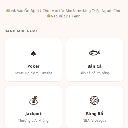
🌐
Link Vào Ổn Định
📱
Chơi Mọi Lúc Mọi Nơi
⭐
Hàng Triệu Người Chơi
🏦
Nạp Rút Đa Kênh
DANH MỤC GAME
♠
🐟
Poker
Bắn Cá
Texas Hold'em, Omaha
Bắn cá đổi thưởng
💰
🏐
Jackpot
Bóng Rổ
Thưởng cực khủng
NBA, V-League