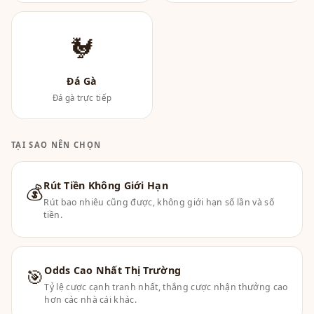
🐓
Đá Gà
Đá gà trực tiếp
TẠI SAO NÊN CHỌN
Rút Tiền Không Giới Hạn
💰
Rút bao nhiêu cũng được, không giới hạn số lần và số
tiền.
Odds Cao Nhất Thị Trường
🎯
Tỷ lệ cược cạnh tranh nhất, thắng cược nhận thưởng cao
hơn các nhà cái khác.