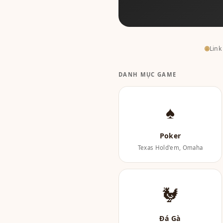
🌐
Link
DANH MỤC GAME
♠
Poker
Texas Hold'em, Omaha
🐓
Đá Gà