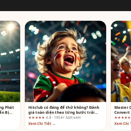
ng Phát
Hitclub có đáng để thử không? Đánh
Master 
ẩn Bị
giá toàn diện theo từng bước trải
Convert 
nghiệm thực tế
UX Analy
★★★★★
4.8 · 1954+ lượt xem
★★★★
Xem Chi Tiết →
Xem Chi 