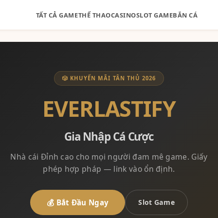
TẤT CẢ GAME
THỂ THAO
CASINO
SLOT GAME
BẮN CÁ
🎲 KHUYẾN MÃI TÂN THỦ 2026
EVERLASTIFY
Gia Nhập Cá Cược
Nhà cái Đỉnh cao cho mọi người đam mê game. Giấy
phép hợp pháp — link vào ổn định.
💰 Bắt Đầu Ngay
Slot Game