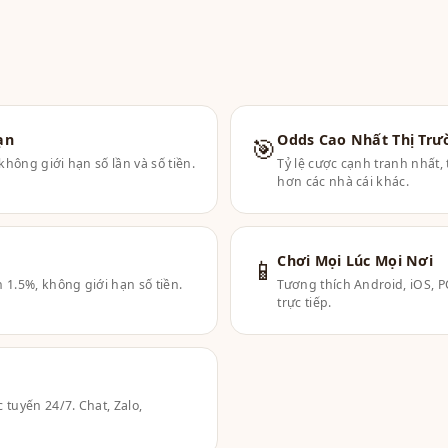
ạn
Odds Cao Nhất Thị Trư
🎯
hông giới hạn số lần và số tiền.
Tỷ lệ cược cạnh tranh nhất
hơn các nhà cái khác.
Chơi Mọi Lúc Mọi Nơi
📱
 1.5%, không giới hạn số tiền.
Tương thích Android, iOS, P
trực tiếp.
 tuyến 24/7. Chat, Zalo,