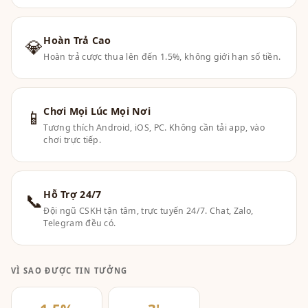
Hoàn Trả Cao
💎
Hoàn trả cược thua lên đến 1.5%, không giới hạn số tiền.
Chơi Mọi Lúc Mọi Nơi
📱
Tương thích Android, iOS, PC. Không cần tải app, vào
chơi trực tiếp.
Hỗ Trợ 24/7
📞
Đội ngũ CSKH tận tâm, trực tuyến 24/7. Chat, Zalo,
Telegram đều có.
VÌ SAO ĐƯỢC TIN TƯỞNG