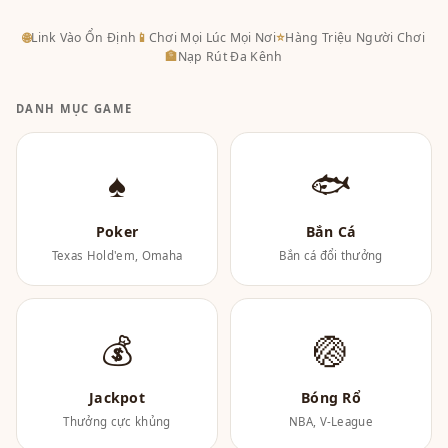
🌐
Link Vào Ổn Định
📱
Chơi Mọi Lúc Mọi Nơi
⭐
Hàng Triệu Người Chơi
🏦
Nạp Rút Đa Kênh
DANH MỤC GAME
♠
🐟
Poker
Bắn Cá
Texas Hold'em, Omaha
Bắn cá đổi thưởng
💰
🏐
Jackpot
Bóng Rổ
Thưởng cực khủng
NBA, V-League