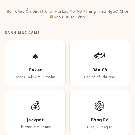
🌐
Link Vào Ổn Định
📱
Chơi Mọi Lúc Mọi Nơi
⭐
Hàng Triệu Người Chơi
🏦
Nạp Rút Đa Kênh
DANH MỤC GAME
♠
🐟
Poker
Bắn Cá
Texas Hold'em, Omaha
Bắn cá đổi thưởng
💰
🏐
Jackpot
Bóng Rổ
Thưởng cực khủng
NBA, V-League