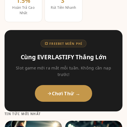
1.5%
3'
Hoàn Trả Cao
Rút Tiền Nhanh
Nhất
💥 FREEBET MIỄN PHÍ
Cùng EVERLASTIFY Thắng Lớn
Slot game mới ra mắt mỗi tuần. Không cần nạp
trước!
Chơi Thử →
TIN TỨC MỚI NHẤT