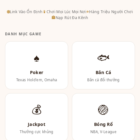
🌐
Link Vào Ổn Định
📱
Chơi Mọi Lúc Mọi Nơi
⭐
Hàng Triệu Người Chơi
🏦
Nạp Rút Đa Kênh
DANH MỤC GAME
♠
🐟
Poker
Bắn Cá
Texas Hold'em, Omaha
Bắn cá đổi thưởng
💰
🏐
Jackpot
Bóng Rổ
Thưởng cực khủng
NBA, V-League