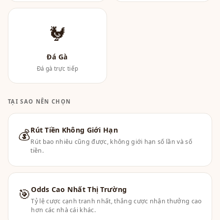
🐓
Đá Gà
Đá gà trực tiếp
TẠI SAO NÊN CHỌN
Rút Tiền Không Giới Hạn
💰
Rút bao nhiêu cũng được, không giới hạn số lần và số
tiền.
Odds Cao Nhất Thị Trường
🎯
Tỷ lệ cược cạnh tranh nhất, thắng cược nhận thưởng cao
hơn các nhà cái khác.