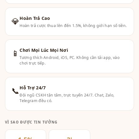
Hoàn Trả Cao
💎
Hoàn trả cược thua lên đến 1.5%, không giới hạn số tiền.
Chơi Mọi Lúc Mọi Nơi
📱
Tương thích Android, iOS, PC. Không cần tải app, vào
chơi trực tiếp.
Hỗ Trợ 24/7
📞
Đội ngũ CSKH tận tâm, trực tuyến 24/7. Chat, Zalo,
Telegram đều có.
VÌ SAO ĐƯỢC TIN TƯỞNG