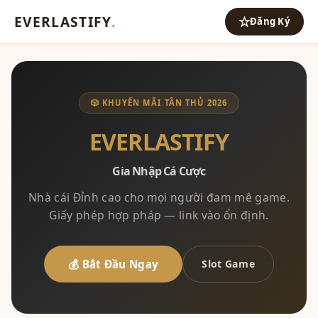
EVERLASTIFY
.
Đăng Ký
🎲 KHUYẾN MÃI TÂN THỦ 2026
EVERLASTIFY
Gia Nhập Cá Cược
Nhà cái Đỉnh cao cho mọi người đam mê game.
Giấy phép hợp pháp — link vào ổn định.
💰 Bắt Đầu Ngay
Slot Game