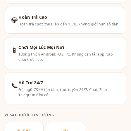
Hoàn Trả Cao
💎
Hoàn trả cược thua lên đến 1.5%, không giới hạn số tiền.
Chơi Mọi Lúc Mọi Nơi
📱
Tương thích Android, iOS, PC. Không cần tải app, vào
chơi trực tiếp.
Hỗ Trợ 24/7
📞
Đội ngũ CSKH tận tâm, trực tuyến 24/7. Chat, Zalo,
Telegram đều có.
VÌ SAO ĐƯỢC TIN TƯỞNG