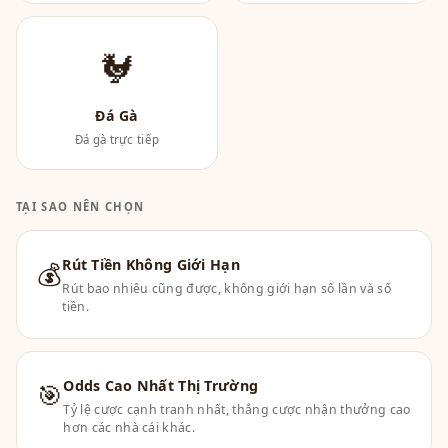
🐓
Đá Gà
Đá gà trực tiếp
TẠI SAO NÊN CHỌN
Rút Tiền Không Giới Hạn
💰
Rút bao nhiêu cũng được, không giới hạn số lần và số
tiền.
Odds Cao Nhất Thị Trường
🎯
Tỷ lệ cược cạnh tranh nhất, thắng cược nhận thưởng cao
hơn các nhà cái khác.