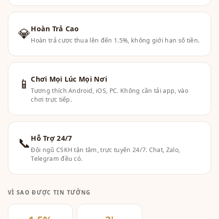
Hoàn Trả Cao
💎
Hoàn trả cược thua lên đến 1.5%, không giới hạn số tiền.
Chơi Mọi Lúc Mọi Nơi
📱
Tương thích Android, iOS, PC. Không cần tải app, vào
chơi trực tiếp.
Hỗ Trợ 24/7
📞
Đội ngũ CSKH tận tâm, trực tuyến 24/7. Chat, Zalo,
Telegram đều có.
VÌ SAO ĐƯỢC TIN TƯỞNG