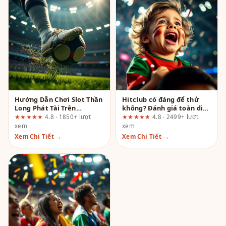
Hướng Dẫn Chơi Slot Thần
Hitclub có đáng để thử
Long Phát Tài Trên
không? Đánh giá toàn diện
Sunwin99.vip: Từ Chuẩn Bị
theo từng bước trải
★★★★★
4.8 · 1850+ lượt
★★★★★
4.8 · 2499+ lượt
Đến Nâng Cao
nghiệm thực tế
xem
xem
Xem Chi Tiết →
Xem Chi Tiết →