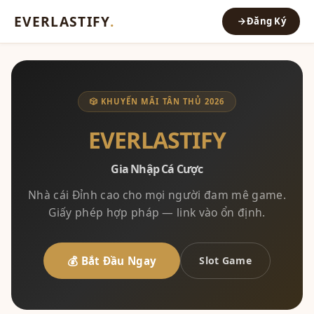
EVERLASTIFY
.
Đăng Ký
🎲 KHUYẾN MÃI TÂN THỦ 2026
EVERLASTIFY
Gia Nhập Cá Cược
Nhà cái Đỉnh cao cho mọi người đam mê game.
Giấy phép hợp pháp — link vào ổn định.
💰 Bắt Đầu Ngay
Slot Game