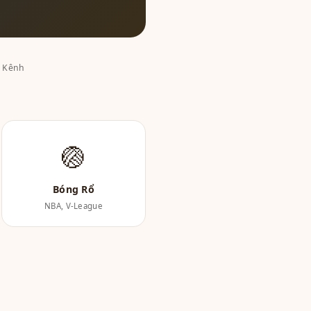
a Kênh
🏐
Bóng Rổ
NBA, V-League