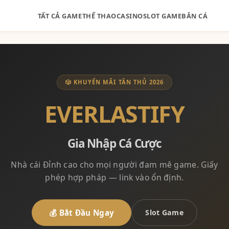
TẤT CẢ GAME
THỂ THAO
CASINO
SLOT GAME
BẮN CÁ
🎲 KHUYẾN MÃI TÂN THỦ 2026
EVERLASTIFY
Gia Nhập Cá Cược
Nhà cái Đỉnh cao cho mọi người đam mê game. Giấy
phép hợp pháp — link vào ổn định.
💰 Bắt Đầu Ngay
Slot Game