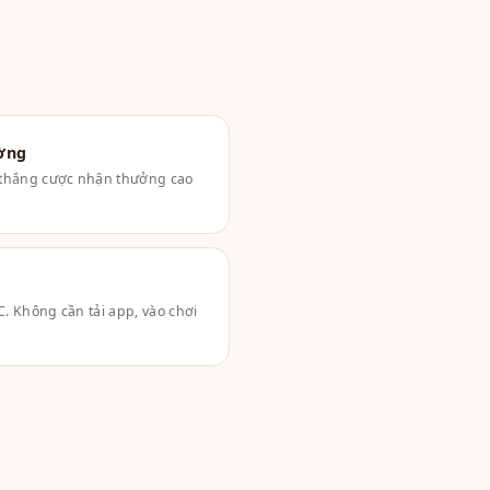
ờng
, thắng cược nhận thưởng cao
C. Không cần tải app, vào chơi