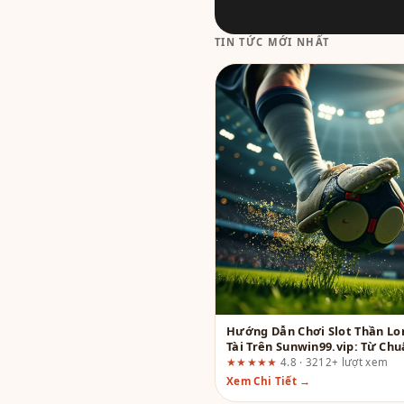
TIN TỨC MỚI NHẤT
Hướng Dẫn Chơi Slot Thần Lo
Tài Trên Sunwin99.vip: Từ Chu
Đến Nâng Cao
★★★★★
4.8 · 3212+ lượt xem
Xem Chi Tiết →