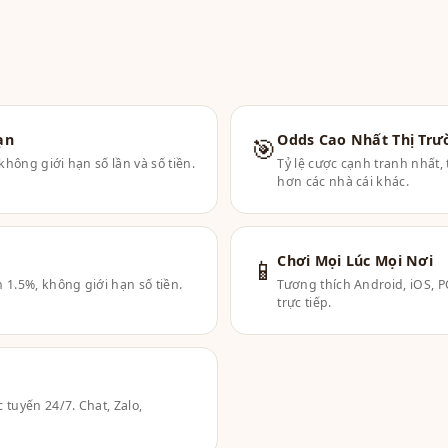
ạn
Odds Cao Nhất Thị Trư
🎯
hông giới hạn số lần và số tiền.
Tỷ lệ cược cạnh tranh nhất
hơn các nhà cái khác.
Chơi Mọi Lúc Mọi Nơi
📱
 1.5%, không giới hạn số tiền.
Tương thích Android, iOS, P
trực tiếp.
 tuyến 24/7. Chat, Zalo,