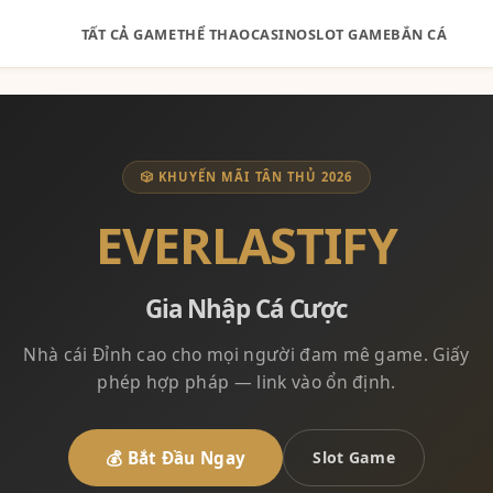
TẤT CẢ GAME
THỂ THAO
CASINO
SLOT GAME
BẮN CÁ
🎲 KHUYẾN MÃI TÂN THỦ 2026
EVERLASTIFY
Gia Nhập Cá Cược
Nhà cái Đỉnh cao cho mọi người đam mê game. Giấy
phép hợp pháp — link vào ổn định.
💰 Bắt Đầu Ngay
Slot Game