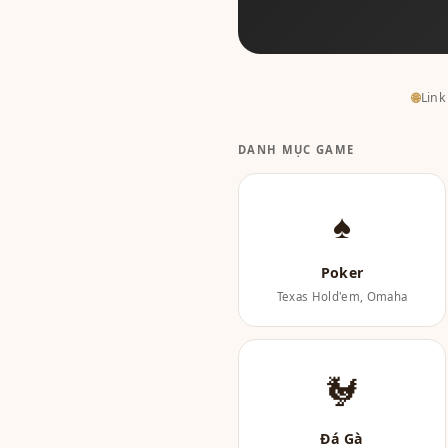
🌐
Link
DANH MỤC GAME
♠
Poker
Texas Hold'em, Omaha
🐓
Đá Gà