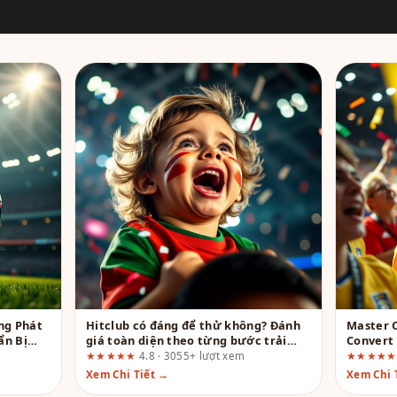
ng Phát
Hitclub có đáng để thử không? Đánh
Master 
ẩn Bị
giá toàn diện theo từng bước trải
Convert 
nghiệm thực tế
UX Analy
★★★★★
4.8 · 3055+ lượt xem
★★★★
Xem Chi Tiết →
Xem Chi 