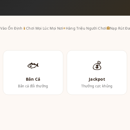
 Vào Ổn Định
📱
Chơi Mọi Lúc Mọi Nơi
⭐
Hàng Triệu Người Chơi
🏦
Nạp Rút Đ
🐟
💰
Bắn Cá
Jackpot
Bắn cá đổi thưởng
Thưởng cực khủng