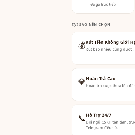
Đá gà trực tiếp
TẠI SAO NÊN CHỌN
Rút Tiền Không Giới H
💰
Rút bao nhiêu cũng được, k
Hoàn Trả Cao
💎
Hoàn trả cược thua lên đến
Hỗ Trợ 24/7
📞
Đội ngũ CSKH tận tâm, trực
Telegram đều có.