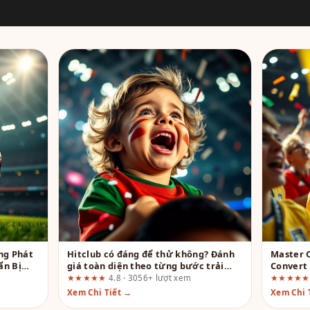
ng Phát
Hitclub có đáng để thử không? Đánh
Master 
ẩn Bị
giá toàn diện theo từng bước trải
Convert 
nghiệm thực tế
UX Analy
★★★★★
4.8 · 3056+ lượt xem
★★★★
Xem Chi Tiết →
Xem Chi 