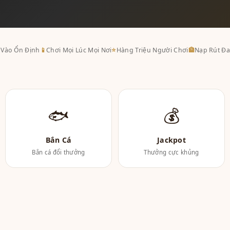
 Vào Ổn Định
📱
Chơi Mọi Lúc Mọi Nơi
⭐
Hàng Triệu Người Chơi
🏦
Nạp Rút Đ
🐟
💰
Bắn Cá
Jackpot
Bắn cá đổi thưởng
Thưởng cực khủng