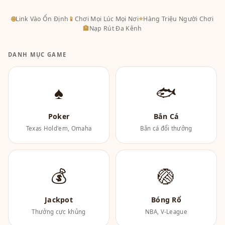
🌐
Link Vào Ổn Định
📱
Chơi Mọi Lúc Mọi Nơi
⭐
Hàng Triệu Người Chơi
🏦
Nạp Rút Đa Kênh
DANH MỤC GAME
♠
🐟
Poker
Bắn Cá
Texas Hold'em, Omaha
Bắn cá đổi thưởng
💰
🏐
Jackpot
Bóng Rổ
Thưởng cực khủng
NBA, V-League