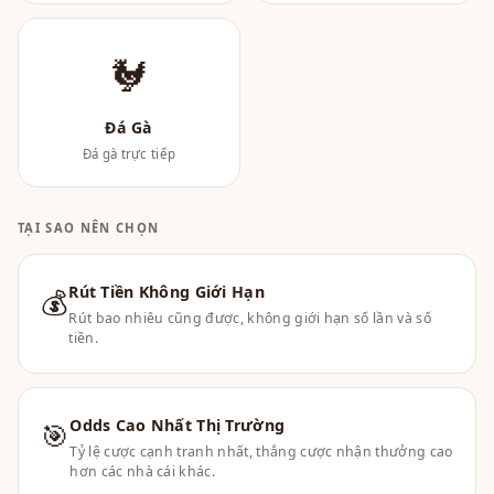
🐓
Đá Gà
Đá gà trực tiếp
TẠI SAO NÊN CHỌN
Rút Tiền Không Giới Hạn
💰
Rút bao nhiêu cũng được, không giới hạn số lần và số
tiền.
Odds Cao Nhất Thị Trường
🎯
Tỷ lệ cược cạnh tranh nhất, thắng cược nhận thưởng cao
hơn các nhà cái khác.