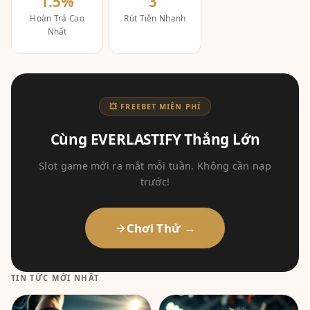
1.5%
3'
Hoàn Trả Cao
Rút Tiền Nhanh
Nhất
💥 FREEBET MIỄN PHÍ
Cùng EVERLASTIFY Thắng Lớn
Slot game mới ra mắt mỗi tuần. Không cần nạp
trước!
Chơi Thử →
TIN TỨC MỚI NHẤT