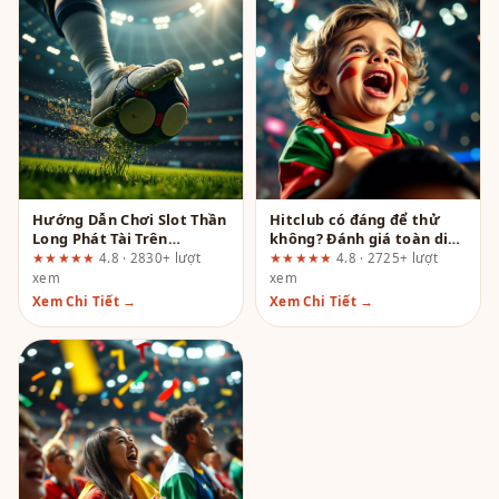
Hướng Dẫn Chơi Slot Thần
Hitclub có đáng để thử
Long Phát Tài Trên
không? Đánh giá toàn diện
Sunwin99.vip: Từ Chuẩn Bị
theo từng bước trải
★★★★★
4.8 · 2830+ lượt
★★★★★
4.8 · 2725+ lượt
Đến Nâng Cao
nghiệm thực tế
xem
xem
Xem Chi Tiết →
Xem Chi Tiết →