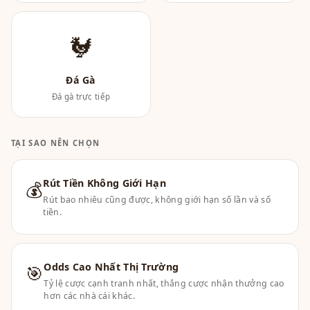
🐓
Đá Gà
Đá gà trực tiếp
TẠI SAO NÊN CHỌN
Rút Tiền Không Giới Hạn
💰
Rút bao nhiêu cũng được, không giới hạn số lần và số
tiền.
Odds Cao Nhất Thị Trường
🎯
Tỷ lệ cược cạnh tranh nhất, thắng cược nhận thưởng cao
hơn các nhà cái khác.