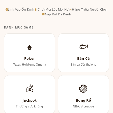
🌐
Link Vào Ổn Định
📱
Chơi Mọi Lúc Mọi Nơi
⭐
Hàng Triệu Người Chơi
🏦
Nạp Rút Đa Kênh
DANH MỤC GAME
♠
🐟
Poker
Bắn Cá
Texas Hold'em, Omaha
Bắn cá đổi thưởng
💰
🏐
Jackpot
Bóng Rổ
Thưởng cực khủng
NBA, V-League