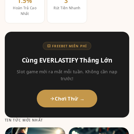
1.5%
3'
Hoàn Trả Cao
Rút Tiền Nhanh
Nhất
💥 FREEBET MIỄN PHÍ
Cùng EVERLASTIFY Thắng Lớn
Slot game mới ra mắt mỗi tuần. Không cần nạp
trước!
Chơi Thử →
TIN TỨC MỚI NHẤT