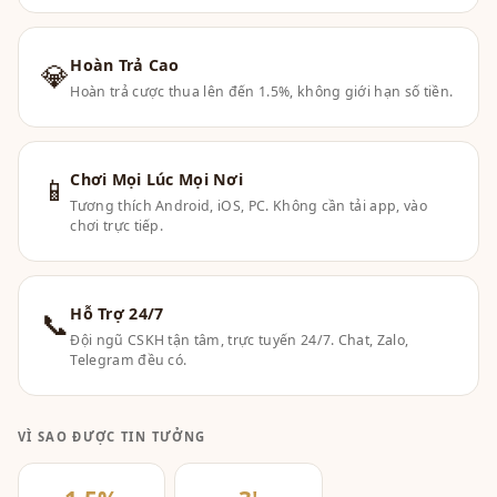
Hoàn Trả Cao
💎
Hoàn trả cược thua lên đến 1.5%, không giới hạn số tiền.
Chơi Mọi Lúc Mọi Nơi
📱
Tương thích Android, iOS, PC. Không cần tải app, vào
chơi trực tiếp.
Hỗ Trợ 24/7
📞
Đội ngũ CSKH tận tâm, trực tuyến 24/7. Chat, Zalo,
Telegram đều có.
VÌ SAO ĐƯỢC TIN TƯỞNG