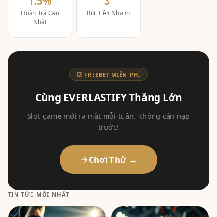
1.5%
3'
Hoàn Trả Cao
Rút Tiền Nhanh
Nhất
💥 FREEBET MIỄN PHÍ
Cùng EVERLASTIFY Thắng Lớn
Slot game mới ra mắt mỗi tuần. Không cần nạp
trước!
Chơi Thử →
TIN TỨC MỚI NHẤT