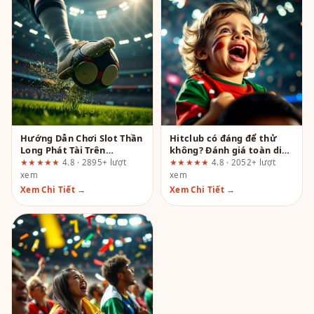
Hướng Dẫn Chơi Slot Thần
Hitclub có đáng để thử
Long Phát Tài Trên
không? Đánh giá toàn diện
Sunwin99.vip: Từ Chuẩn Bị
theo từng bước trải
★★★★★
4.8 · 2895+ lượt
★★★★★
4.8 · 2052+ lượt
Đến Nâng Cao
nghiệm thực tế
xem
xem
Xem Chi Tiết →
Xem Chi Tiết →