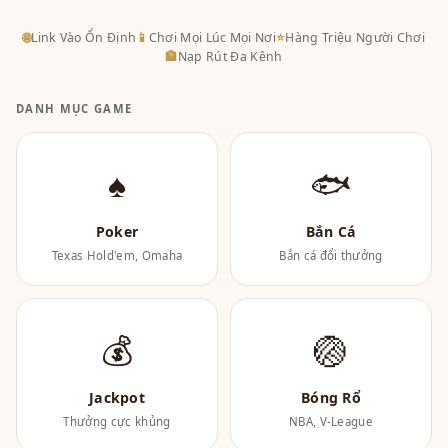
🌐
Link Vào Ổn Định
📱
Chơi Mọi Lúc Mọi Nơi
⭐
Hàng Triệu Người Chơi
🏦
Nạp Rút Đa Kênh
DANH MỤC GAME
♠
🐟
Poker
Bắn Cá
Texas Hold'em, Omaha
Bắn cá đổi thưởng
💰
🏐
Jackpot
Bóng Rổ
Thưởng cực khủng
NBA, V-League