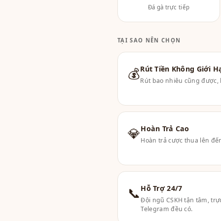
Đá gà trực tiếp
TẠI SAO NÊN CHỌN
Rút Tiền Không Giới H
💰
Rút bao nhiêu cũng được, k
Hoàn Trả Cao
💎
Hoàn trả cược thua lên đến
Hỗ Trợ 24/7
📞
Đội ngũ CSKH tận tâm, trực
Telegram đều có.