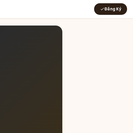
Đăng Ký