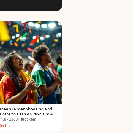
Ocean Target Shooting and
Coins to Cash on 789club: A
sis of Suitability
★
4.8 · 2363+ lượt xem
Tiết →