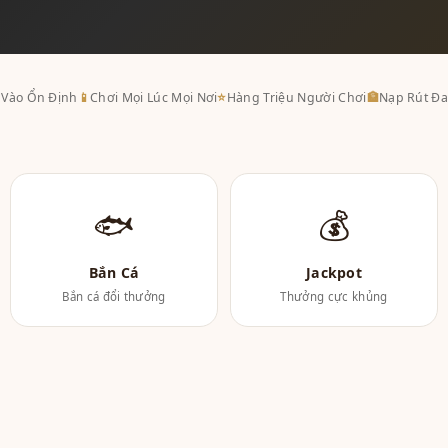
 Vào Ổn Định
📱
Chơi Mọi Lúc Mọi Nơi
⭐
Hàng Triệu Người Chơi
🏦
Nạp Rút Đ
🐟
💰
Bắn Cá
Jackpot
Bắn cá đổi thưởng
Thưởng cực khủng