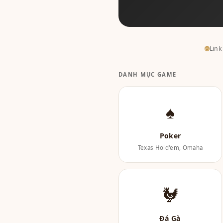
🌐
Link
DANH MỤC GAME
♠
Poker
Texas Hold'em, Omaha
🐓
Đá Gà