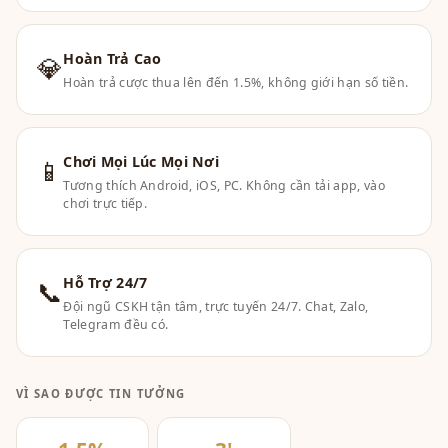
Hoàn Trả Cao
💎
Hoàn trả cược thua lên đến 1.5%, không giới hạn số tiền.
Chơi Mọi Lúc Mọi Nơi
📱
Tương thích Android, iOS, PC. Không cần tải app, vào
chơi trực tiếp.
Hỗ Trợ 24/7
📞
Đội ngũ CSKH tận tâm, trực tuyến 24/7. Chat, Zalo,
Telegram đều có.
VÌ SAO ĐƯỢC TIN TƯỞNG