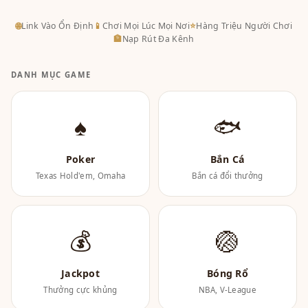
🌐
Link Vào Ổn Định
📱
Chơi Mọi Lúc Mọi Nơi
⭐
Hàng Triệu Người Chơi
🏦
Nạp Rút Đa Kênh
DANH MỤC GAME
♠
🐟
Poker
Bắn Cá
Texas Hold'em, Omaha
Bắn cá đổi thưởng
💰
🏐
Jackpot
Bóng Rổ
Thưởng cực khủng
NBA, V-League