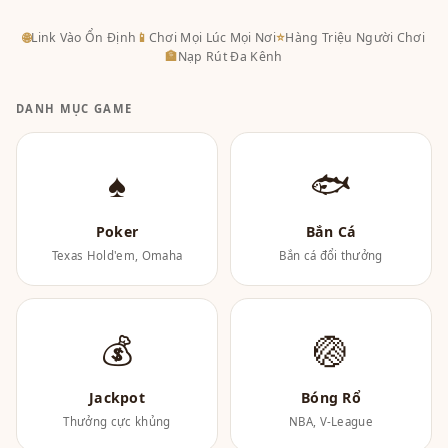
🌐
Link Vào Ổn Định
📱
Chơi Mọi Lúc Mọi Nơi
⭐
Hàng Triệu Người Chơi
🏦
Nạp Rút Đa Kênh
DANH MỤC GAME
♠
🐟
Poker
Bắn Cá
Texas Hold'em, Omaha
Bắn cá đổi thưởng
💰
🏐
Jackpot
Bóng Rổ
Thưởng cực khủng
NBA, V-League