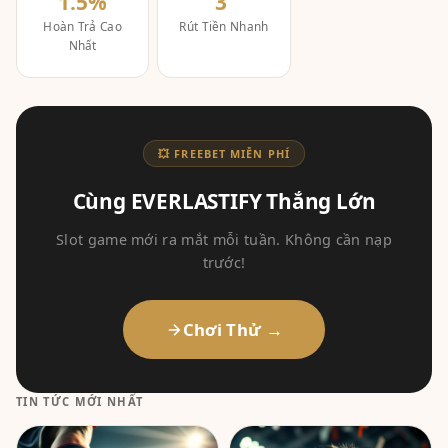
1.5%
3'
Hoàn Trả Cao
Rút Tiền Nhanh
Nhất
💥 FREEBET MIỄN PHÍ
Cùng EVERLASTIFY Thắng Lớn
Slot game mới ra mắt mỗi tuần. Không cần nạp
trước!
Chơi Thử →
TIN TỨC MỚI NHẤT