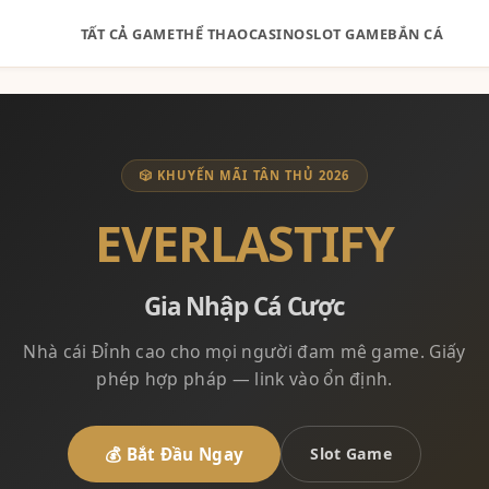
TẤT CẢ GAME
THỂ THAO
CASINO
SLOT GAME
BẮN CÁ
🎲 KHUYẾN MÃI TÂN THỦ 2026
EVERLASTIFY
Gia Nhập Cá Cược
Nhà cái Đỉnh cao cho mọi người đam mê game. Giấy
phép hợp pháp — link vào ổn định.
💰 Bắt Đầu Ngay
Slot Game