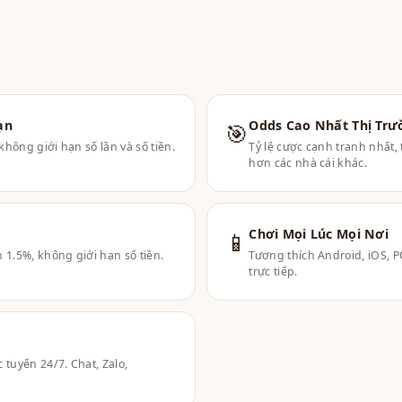
ạn
Odds Cao Nhất Thị Trư
🎯
hông giới hạn số lần và số tiền.
Tỷ lệ cược cạnh tranh nhất
hơn các nhà cái khác.
Chơi Mọi Lúc Mọi Nơi
📱
 1.5%, không giới hạn số tiền.
Tương thích Android, iOS, P
trực tiếp.
 tuyến 24/7. Chat, Zalo,