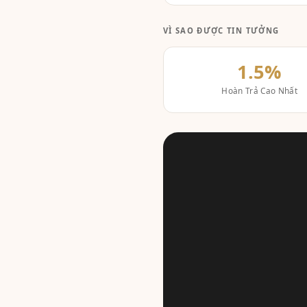
VÌ SAO ĐƯỢC TIN TƯỞNG
1.5%
Hoàn Trả Cao Nhất