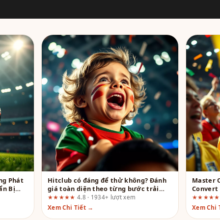
ng Phát
Hitclub có đáng để thử không? Đánh
Master 
ẩn Bị
giá toàn diện theo từng bước trải
Convert 
nghiệm thực tế
UX Analy
★★★★★
4.8 · 1934+ lượt xem
★★★★
Xem Chi Tiết →
Xem Chi 