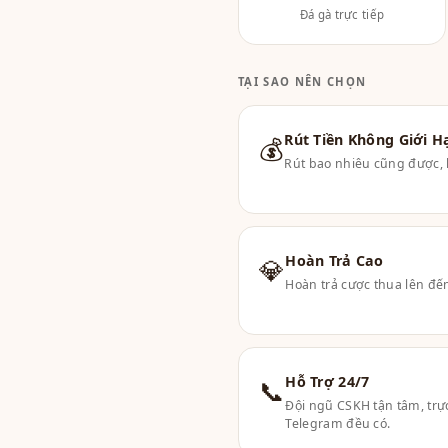
Đá gà trực tiếp
TẠI SAO NÊN CHỌN
Rút Tiền Không Giới H
💰
Rút bao nhiêu cũng được, k
Hoàn Trả Cao
💎
Hoàn trả cược thua lên đến
Hỗ Trợ 24/7
📞
Đội ngũ CSKH tận tâm, trực
Telegram đều có.