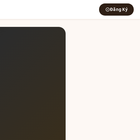
Đăng Ký