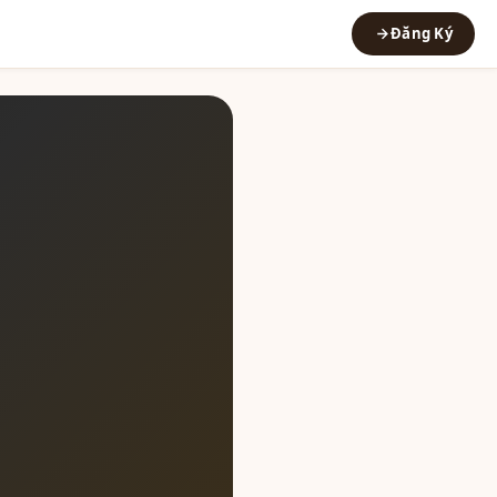
Đăng Ký