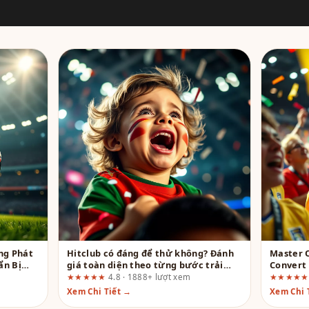
ng Phát
Hitclub có đáng để thử không? Đánh
Master 
ẩn Bị
giá toàn diện theo từng bước trải
Convert 
nghiệm thực tế
UX Analy
★★★★★
4.8 · 1888+ lượt xem
★★★★
Xem Chi Tiết →
Xem Chi 