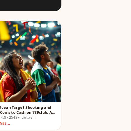
Ocean Target Shooting and
Coins to Cash on 789club: A
sis of Suitability
★
4.8 · 2543+ lượt xem
Tiết →