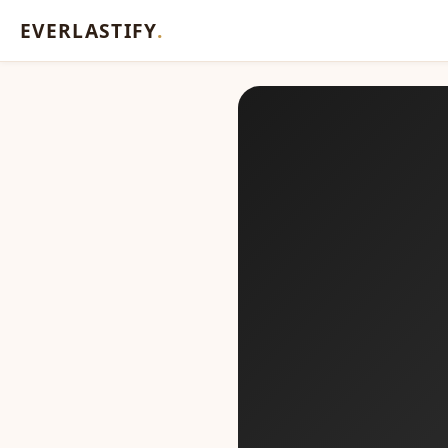
EVERLASTIFY
.