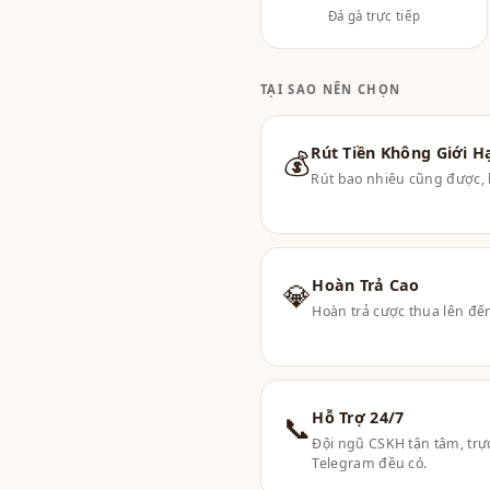
Đá gà trực tiếp
TẠI SAO NÊN CHỌN
Rút Tiền Không Giới H
💰
Rút bao nhiêu cũng được, k
Hoàn Trả Cao
💎
Hoàn trả cược thua lên đến
Hỗ Trợ 24/7
📞
Đội ngũ CSKH tận tâm, trực
Telegram đều có.