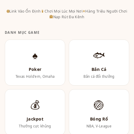
🌐
Link Vào Ổn Định
📱
Chơi Mọi Lúc Mọi Nơi
⭐
Hàng Triệu Người Chơi
🏦
Nạp Rút Đa Kênh
DANH MỤC GAME
♠
🐟
Poker
Bắn Cá
Texas Hold'em, Omaha
Bắn cá đổi thưởng
💰
🏐
Jackpot
Bóng Rổ
Thưởng cực khủng
NBA, V-League