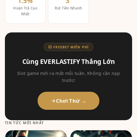
1.5%
3'
Hoàn Trả Cao
Rút Tiền Nhanh
Nhất
💥 FREEBET MIỄN PHÍ
Cùng EVERLASTIFY Thắng Lớn
Slot game mới ra mắt mỗi tuần. Không cần nạp
trước!
Chơi Thử →
TIN TỨC MỚI NHẤT