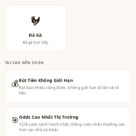
🐓
Đá Gà
Đá gà trực tiếp
TẠI SAO NÊN CHỌN
Rút Tiền Không Giới Hạn
💰
Rút bao nhiêu cũng được, không giới hạn số lần và số
tiền.
Odds Cao Nhất Thị Trường
🎯
Tỷ lệ cược cạnh tranh nhất, thắng cược nhận thưởng cao
hơn các nhà cái khác.