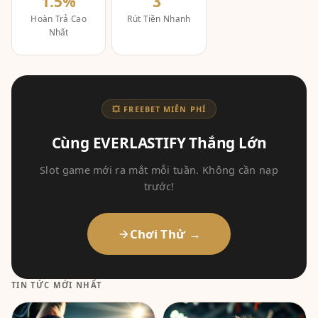
1.5%
3'
Hoàn Trả Cao
Rút Tiền Nhanh
Nhất
💥 FREEBET MIỄN PHÍ
Cùng EVERLASTIFY Thắng Lớn
Slot game mới ra mắt mỗi tuần. Không cần nạp
trước!
Chơi Thử →
TIN TỨC MỚI NHẤT