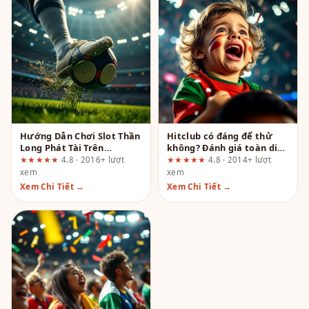
Hướng Dẫn Chơi Slot Thần
Hitclub có đáng để thử
Long Phát Tài Trên
không? Đánh giá toàn diện
Sunwin99.vip: Từ Chuẩn Bị
theo từng bước trải
★★★★★
4.8 · 2016+ lượt
★★★★★
4.8 · 2014+ lượt
Đến Nâng Cao
nghiệm thực tế
xem
xem
Xem Chi Tiết →
Xem Chi Tiết →