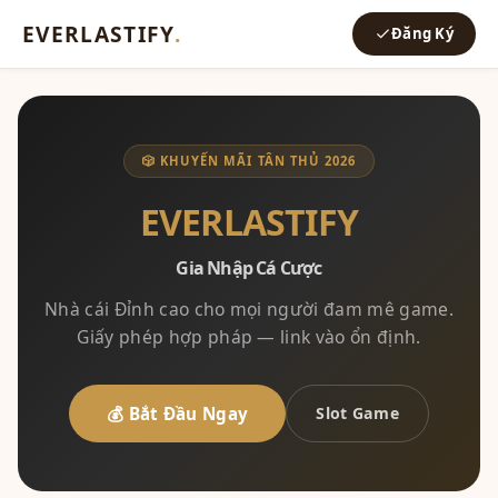
EVERLASTIFY
.
Đăng Ký
🎲 KHUYẾN MÃI TÂN THỦ 2026
EVERLASTIFY
Gia Nhập Cá Cược
Nhà cái Đỉnh cao cho mọi người đam mê game.
Giấy phép hợp pháp — link vào ổn định.
💰 Bắt Đầu Ngay
Slot Game