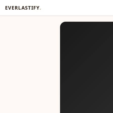
EVERLASTIFY
.