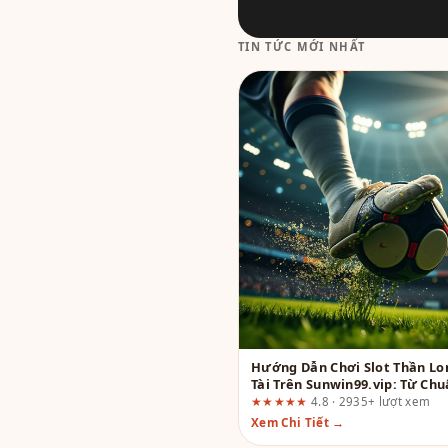
TIN TỨC MỚI NHẤT
Hướng Dẫn Chơi Slot Thần Lo
Tài Trên Sunwin99.vip: Từ Chu
Đến Nâng Cao
★★★★★
4.8 · 2935+ lượt xem
Xem Chi Tiết →