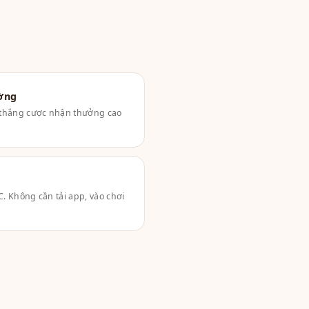
ờng
, thắng cược nhận thưởng cao
C. Không cần tải app, vào chơi