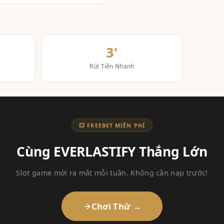
3'
Rút Tiền Nhanh
💥 FREEBET MIỄN PHÍ
Cùng EVERLASTIFY Thắng Lớn
Slot game mới ra mắt mỗi tuần. Không cần nạp trước!
Chơi Thử →