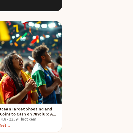
Ocean Target Shooting and
Coins to Cash on 789club: A
sis of Suitability
★
4.8 · 2259+ lượt xem
Tiết →