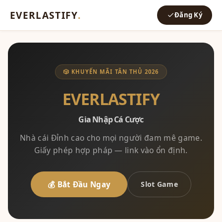
EVERLASTIFY
.
Đăng Ký
🎲 KHUYẾN MÃI TÂN THỦ 2026
EVERLASTIFY
Gia Nhập Cá Cược
Nhà cái Đỉnh cao cho mọi người đam mê game.
Giấy phép hợp pháp — link vào ổn định.
💰 Bắt Đầu Ngay
Slot Game