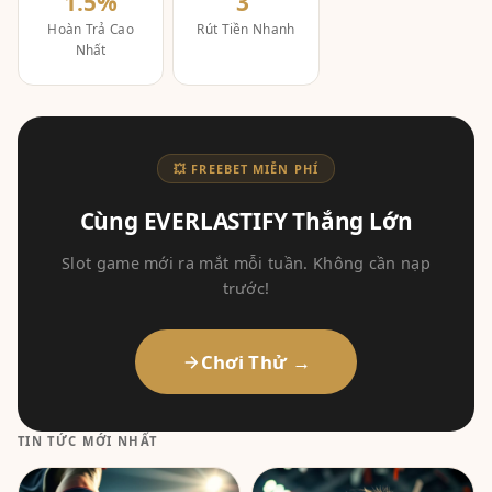
1.5%
3'
Hoàn Trả Cao
Rút Tiền Nhanh
Nhất
💥 FREEBET MIỄN PHÍ
Cùng EVERLASTIFY Thắng Lớn
Slot game mới ra mắt mỗi tuần. Không cần nạp
trước!
Chơi Thử →
TIN TỨC MỚI NHẤT