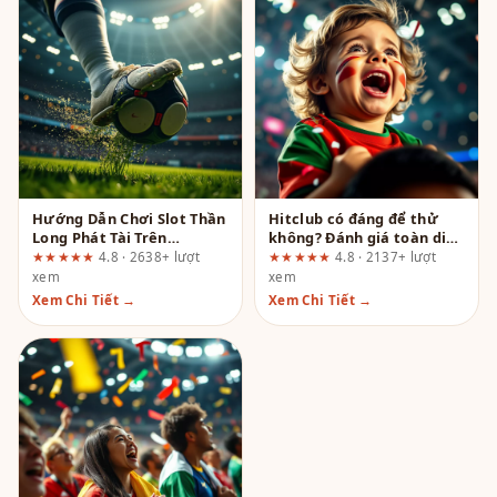
Hướng Dẫn Chơi Slot Thần
Hitclub có đáng để thử
Long Phát Tài Trên
không? Đánh giá toàn diện
Sunwin99.vip: Từ Chuẩn Bị
theo từng bước trải
★★★★★
4.8 · 2638+ lượt
★★★★★
4.8 · 2137+ lượt
Đến Nâng Cao
nghiệm thực tế
xem
xem
Xem Chi Tiết →
Xem Chi Tiết →