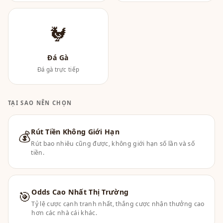
🐓
Đá Gà
Đá gà trực tiếp
TẠI SAO NÊN CHỌN
Rút Tiền Không Giới Hạn
💰
Rút bao nhiêu cũng được, không giới hạn số lần và số
tiền.
Odds Cao Nhất Thị Trường
🎯
Tỷ lệ cược cạnh tranh nhất, thắng cược nhận thưởng cao
hơn các nhà cái khác.