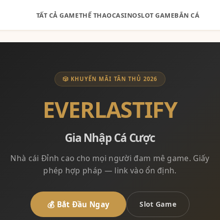
TẤT CẢ GAME
THỂ THAO
CASINO
SLOT GAME
BẮN CÁ
🎲 KHUYẾN MÃI TÂN THỦ 2026
EVERLASTIFY
Gia Nhập Cá Cược
Nhà cái Đỉnh cao cho mọi người đam mê game. Giấy
phép hợp pháp — link vào ổn định.
💰 Bắt Đầu Ngay
Slot Game