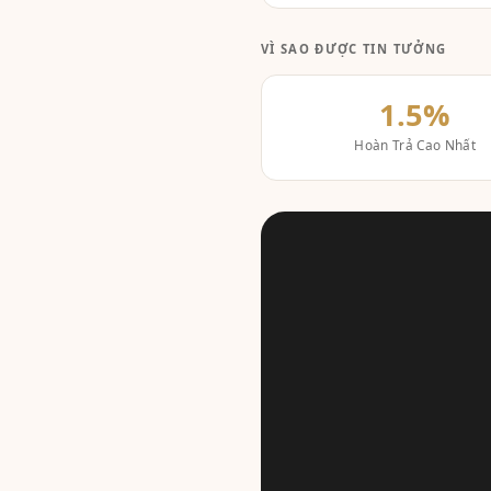
VÌ SAO ĐƯỢC TIN TƯỞNG
1.5%
Hoàn Trả Cao Nhất