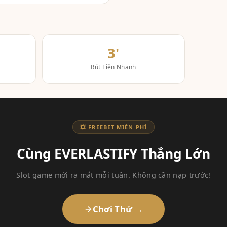
3'
Rút Tiền Nhanh
💥 FREEBET MIỄN PHÍ
Cùng EVERLASTIFY Thắng Lớn
Slot game mới ra mắt mỗi tuần. Không cần nạp trước!
Chơi Thử →