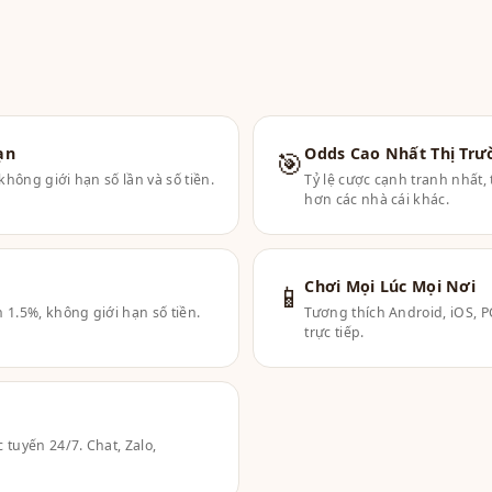
ạn
Odds Cao Nhất Thị Trư
🎯
hông giới hạn số lần và số tiền.
Tỷ lệ cược cạnh tranh nhất
hơn các nhà cái khác.
Chơi Mọi Lúc Mọi Nơi
📱
 1.5%, không giới hạn số tiền.
Tương thích Android, iOS, P
trực tiếp.
 tuyến 24/7. Chat, Zalo,