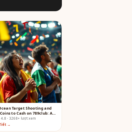
Ocean Target Shooting and
Coins to Cash on 789club: A
sis of Suitability
★
4.8 · 3268+ lượt xem
Tiết →