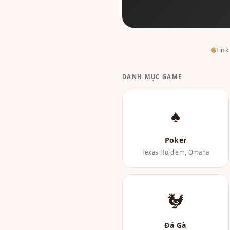
🌐
Link
DANH MỤC GAME
♠
Poker
Texas Hold'em, Omaha
🐓
Đá Gà