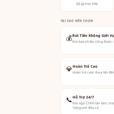
Đá gà trực tiếp
TẠI SAO NÊN CHỌN
Rút Tiền Không Giới H
💰
Rút bao nhiêu cũng được, k
Hoàn Trả Cao
💎
Hoàn trả cược thua lên đến
Hỗ Trợ 24/7
📞
Đội ngũ CSKH tận tâm, trực
Telegram đều có.