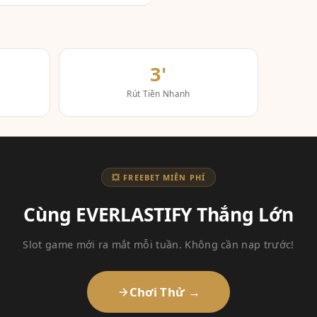
3'
Rút Tiền Nhanh
💥 FREEBET MIỄN PHÍ
Cùng EVERLASTIFY Thắng Lớn
Slot game mới ra mắt mỗi tuần. Không cần nạp trước!
Chơi Thử →