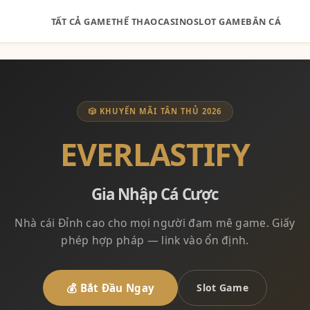
TẤT CẢ GAME
THỂ THAO
CASINO
SLOT GAME
BẮN CÁ
🎲 KHUYẾN MÃI TÂN THỦ 2026
EVERLASTIFY
Gia Nhập Cá Cược
Nhà cái Đỉnh cao cho mọi người đam mê game. Giấy
phép hợp pháp — link vào ổn định.
💰 Bắt Đầu Ngay
Slot Game