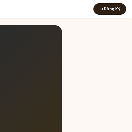
Đăng Ký