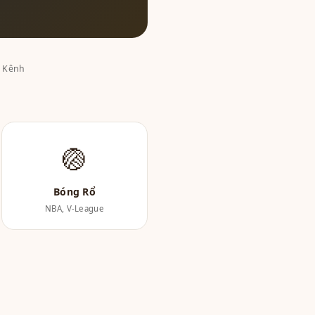
a Kênh
🏐
Bóng Rổ
NBA, V-League