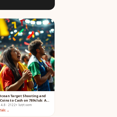
Ocean Target Shooting and
Coins to Cash on 789club: A
sis of Suitability
★
4.8 · 2122+ lượt xem
Tiết →