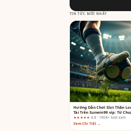
TIN TỨC MỚI NHẤT
Hướng Dẫn Chơi Slot Thần Lo
Tài Trên Sunwin99.vip: Từ Chu
Đến Nâng Cao
★★★★★
4.8 · 1908+ lượt xem
Xem Chi Tiết →