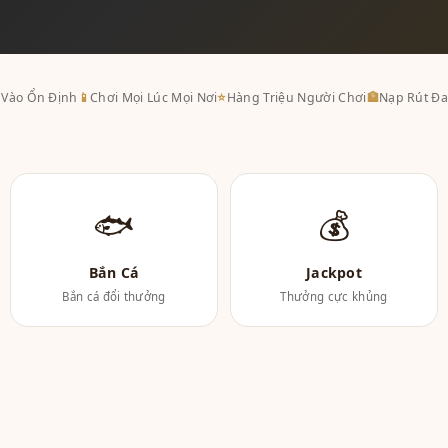
 Vào Ổn Định
📱
Chơi Mọi Lúc Mọi Nơi
⭐
Hàng Triệu Người Chơi
🏦
Nạp Rút Đ
🐟
💰
Bắn Cá
Jackpot
Bắn cá đổi thưởng
Thưởng cực khủng