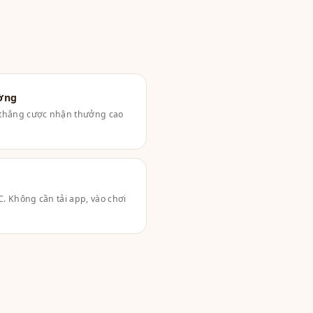
ờng
, thắng cược nhận thưởng cao
C. Không cần tải app, vào chơi