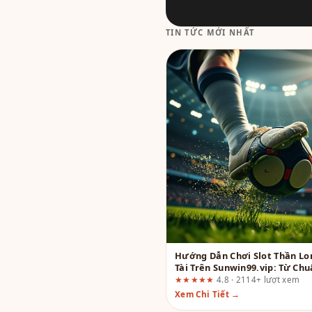
TIN TỨC MỚI NHẤT
Hướng Dẫn Chơi Slot Thần Lo
Tài Trên Sunwin99.vip: Từ Chu
Đến Nâng Cao
★★★★★
4.8 · 2114+ lượt xem
Xem Chi Tiết →