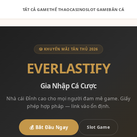
TẤT CẢ GAME
THỂ THAO
CASINO
SLOT GAME
BẮN CÁ
🎲 KHUYẾN MÃI TÂN THỦ 2026
EVERLASTIFY
Gia Nhập Cá Cược
Nhà cái Đỉnh cao cho mọi người đam mê game. Giấy
phép hợp pháp — link vào ổn định.
💰 Bắt Đầu Ngay
Slot Game