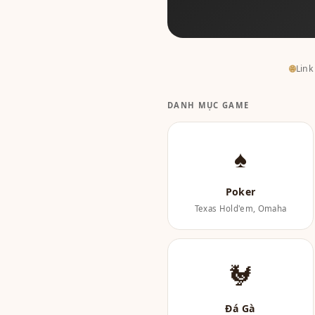
🌐
Link
DANH MỤC GAME
♠
Poker
Texas Hold'em, Omaha
🐓
Đá Gà