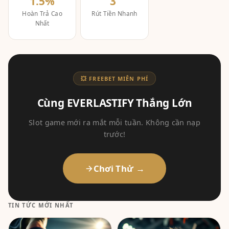
1.5%
3'
Hoàn Trả Cao
Rút Tiền Nhanh
Nhất
💥 FREEBET MIỄN PHÍ
Cùng EVERLASTIFY Thắng Lớn
Slot game mới ra mắt mỗi tuần. Không cần nạp
trước!
Chơi Thử →
TIN TỨC MỚI NHẤT