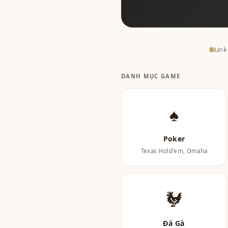
🌐
Link
DANH MỤC GAME
♠
Poker
Texas Hold'em, Omaha
🐓
Đá Gà