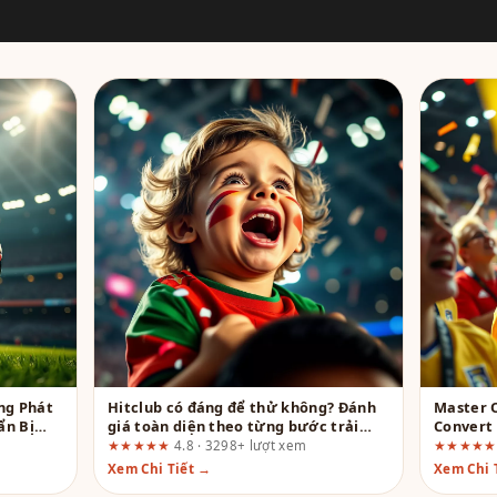
ng Phát
Hitclub có đáng để thử không? Đánh
Master 
ẩn Bị
giá toàn diện theo từng bước trải
Convert 
nghiệm thực tế
UX Analy
★★★★★
4.8 · 3298+ lượt xem
★★★★
Xem Chi Tiết →
Xem Chi 