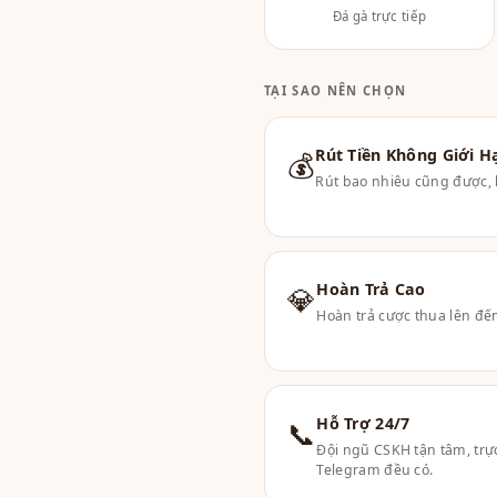
Đá gà trực tiếp
TẠI SAO NÊN CHỌN
Rút Tiền Không Giới H
💰
Rút bao nhiêu cũng được, k
Hoàn Trả Cao
💎
Hoàn trả cược thua lên đến
Hỗ Trợ 24/7
📞
Đội ngũ CSKH tận tâm, trực
Telegram đều có.