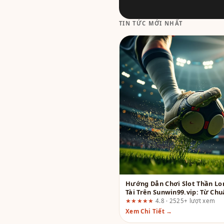
TIN TỨC MỚI NHẤT
Hướng Dẫn Chơi Slot Thần Lo
Tài Trên Sunwin99.vip: Từ Chu
Đến Nâng Cao
★★★★★
4.8 · 2525+ lượt xem
Xem Chi Tiết →