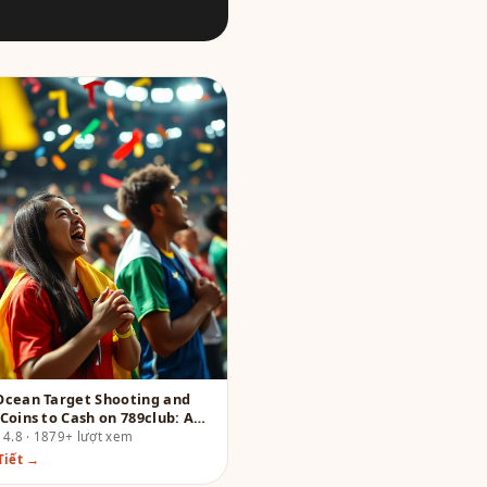
Ocean Target Shooting and
Coins to Cash on 789club: A
sis of Suitability
★
4.8 · 1879+ lượt xem
Tiết →