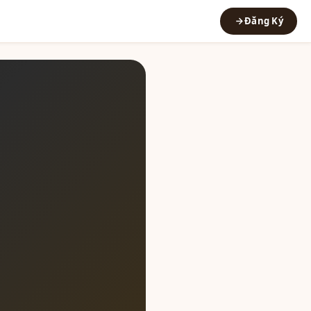
Đăng Ký