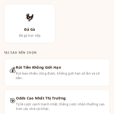
🐓
Đá Gà
Đá gà trực tiếp
TẠI SAO NÊN CHỌN
Rút Tiền Không Giới Hạn
💰
Rút bao nhiêu cũng được, không giới hạn số lần và số
tiền.
Odds Cao Nhất Thị Trường
🎯
Tỷ lệ cược cạnh tranh nhất, thắng cược nhận thưởng cao
hơn các nhà cái khác.