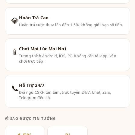
Hoàn Trả Cao
💎
Hoàn trả cược thua lên đến 1.5%, không giới hạn số tiền.
Chơi Mọi Lúc Mọi Nơi
📱
Tương thích Android, iOS, PC. Không cần tải app, vào
chơi trực tiếp.
Hỗ Trợ 24/7
📞
Đội ngũ CSKH tận tâm, trực tuyến 24/7. Chat, Zalo,
Telegram đều có.
VÌ SAO ĐƯỢC TIN TƯỞNG