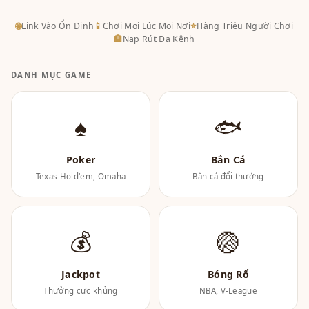
🌐
Link Vào Ổn Định
📱
Chơi Mọi Lúc Mọi Nơi
⭐
Hàng Triệu Người Chơi
🏦
Nạp Rút Đa Kênh
DANH MỤC GAME
♠
🐟
Poker
Bắn Cá
Texas Hold'em, Omaha
Bắn cá đổi thưởng
💰
🏐
Jackpot
Bóng Rổ
Thưởng cực khủng
NBA, V-League