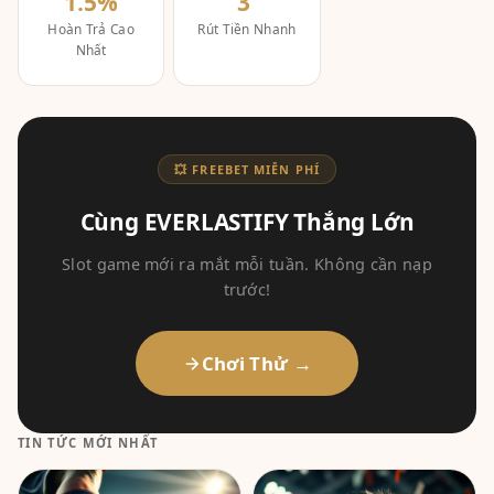
1.5%
3'
Hoàn Trả Cao
Rút Tiền Nhanh
Nhất
💥 FREEBET MIỄN PHÍ
Cùng EVERLASTIFY Thắng Lớn
Slot game mới ra mắt mỗi tuần. Không cần nạp
trước!
Chơi Thử →
TIN TỨC MỚI NHẤT