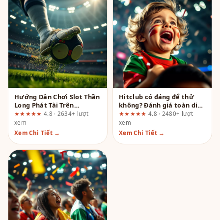
Hướng Dẫn Chơi Slot Thần
Hitclub có đáng để thử
Long Phát Tài Trên
không? Đánh giá toàn diện
Sunwin99.vip: Từ Chuẩn Bị
theo từng bước trải
★★★★★
4.8 · 2634+ lượt
★★★★★
4.8 · 2480+ lượt
Đến Nâng Cao
nghiệm thực tế
xem
xem
Xem Chi Tiết →
Xem Chi Tiết →