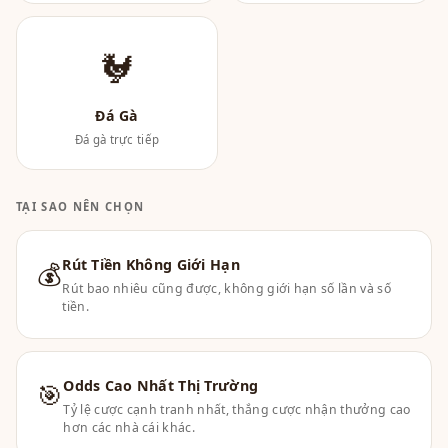
🐓
Đá Gà
Đá gà trực tiếp
TẠI SAO NÊN CHỌN
Rút Tiền Không Giới Hạn
💰
Rút bao nhiêu cũng được, không giới hạn số lần và số
tiền.
Odds Cao Nhất Thị Trường
🎯
Tỷ lệ cược cạnh tranh nhất, thắng cược nhận thưởng cao
hơn các nhà cái khác.