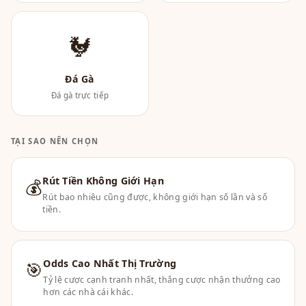
🐓
Đá Gà
Đá gà trực tiếp
TẠI SAO NÊN CHỌN
Rút Tiền Không Giới Hạn
💰
Rút bao nhiêu cũng được, không giới hạn số lần và số
tiền.
Odds Cao Nhất Thị Trường
🎯
Tỷ lệ cược cạnh tranh nhất, thắng cược nhận thưởng cao
hơn các nhà cái khác.