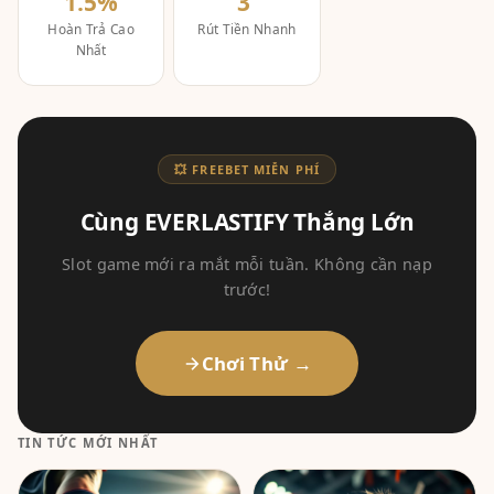
1.5%
3'
Hoàn Trả Cao
Rút Tiền Nhanh
Nhất
💥 FREEBET MIỄN PHÍ
Cùng EVERLASTIFY Thắng Lớn
Slot game mới ra mắt mỗi tuần. Không cần nạp
trước!
Chơi Thử →
TIN TỨC MỚI NHẤT