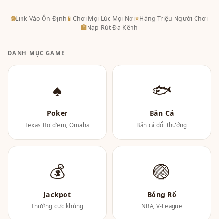
🌐
Link Vào Ổn Định
📱
Chơi Mọi Lúc Mọi Nơi
⭐
Hàng Triệu Người Chơi
🏦
Nạp Rút Đa Kênh
DANH MỤC GAME
♠
🐟
Poker
Bắn Cá
Texas Hold'em, Omaha
Bắn cá đổi thưởng
💰
🏐
Jackpot
Bóng Rổ
Thưởng cực khủng
NBA, V-League