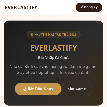
EVERLASTIFY
.
Đăng Ký
🎲 KHUYẾN MÃI TÂN THỦ 2026
EVERLASTIFY
Gia Nhập Cá Cược
Nhà cái Đỉnh cao cho mọi người đam mê game.
Giấy phép hợp pháp — link vào ổn định.
💰 Bắt Đầu Ngay
Slot Game