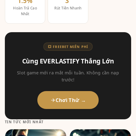
1.5%
3'
Hoàn Trả Cao
Rút Tiền Nhanh
Nhất
💥 FREEBET MIỄN PHÍ
Cùng EVERLASTIFY Thắng Lớn
Slot game mới ra mắt mỗi tuần. Không cần nạp
trước!
Chơi Thử →
TIN TỨC MỚI NHẤT