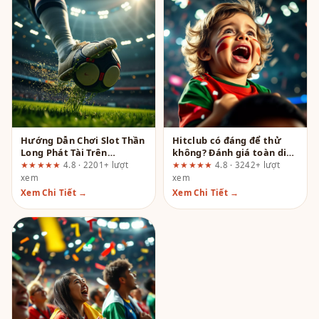
Hướng Dẫn Chơi Slot Thần
Hitclub có đáng để thử
Long Phát Tài Trên
không? Đánh giá toàn diện
Sunwin99.vip: Từ Chuẩn Bị
theo từng bước trải
★★★★★
4.8 · 2201+ lượt
★★★★★
4.8 · 3242+ lượt
Đến Nâng Cao
nghiệm thực tế
xem
xem
Xem Chi Tiết →
Xem Chi Tiết →