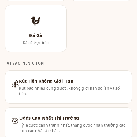
🐓
Đá Gà
Đá gà trực tiếp
TẠI SAO NÊN CHỌN
Rút Tiền Không Giới Hạn
💰
Rút bao nhiêu cũng được, không giới hạn số lần và số
tiền.
Odds Cao Nhất Thị Trường
🎯
Tỷ lệ cược cạnh tranh nhất, thắng cược nhận thưởng cao
hơn các nhà cái khác.