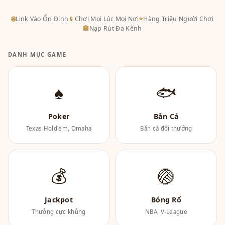
🌐
Link Vào Ổn Định
📱
Chơi Mọi Lúc Mọi Nơi
⭐
Hàng Triệu Người Chơi
🏦
Nạp Rút Đa Kênh
DANH MỤC GAME
♠
🐟
Poker
Bắn Cá
Texas Hold'em, Omaha
Bắn cá đổi thưởng
💰
🏐
Jackpot
Bóng Rổ
Thưởng cực khủng
NBA, V-League