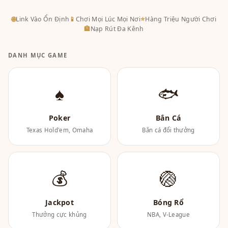
🌐
Link Vào Ổn Định
📱
Chơi Mọi Lúc Mọi Nơi
⭐
Hàng Triệu Người Chơi
🏦
Nạp Rút Đa Kênh
DANH MỤC GAME
♠
🐟
Poker
Bắn Cá
Texas Hold'em, Omaha
Bắn cá đổi thưởng
💰
🏐
Jackpot
Bóng Rổ
Thưởng cực khủng
NBA, V-League