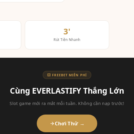
3'
Rút Tiền Nhanh
💥 FREEBET MIỄN PHÍ
Cùng EVERLASTIFY Thắng Lớn
Slot game mới ra mắt mỗi tuần. Không cần nạp trước!
Chơi Thử →