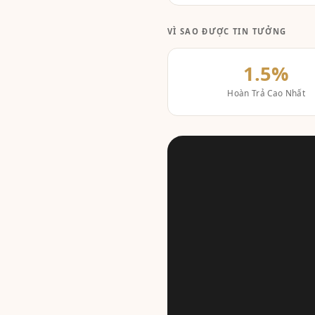
VÌ SAO ĐƯỢC TIN TƯỞNG
1.5%
Hoàn Trả Cao Nhất