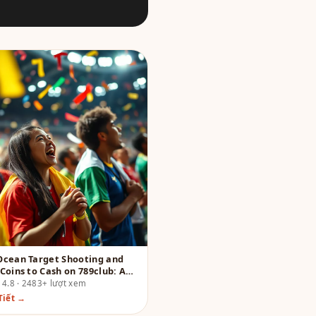
Ocean Target Shooting and
Coins to Cash on 789club: A
sis of Suitability
★
4.8 · 2483+ lượt xem
Tiết →