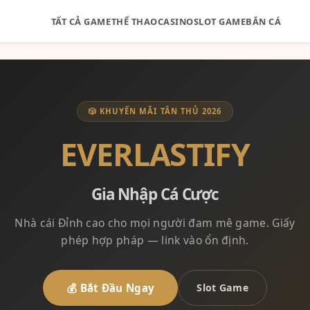
TẤT CẢ GAME
THỂ THAO
CASINO
SLOT GAME
BẮN CÁ
🎲 KHUYẾN MÃI TÂN THỦ 2026
EVERLASTIFY
Gia Nhập Cá Cược
Nhà cái Đỉnh cao cho mọi người đam mê game. Giấy
phép hợp pháp — link vào ổn định.
💰 Bắt Đầu Ngay
Slot Game