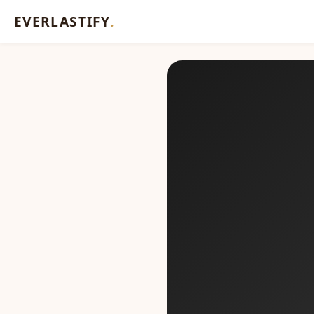
EVERLASTIFY
.