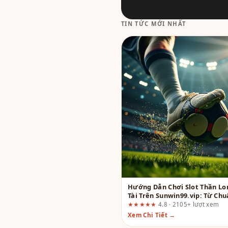
TIN TỨC MỚI NHẤT
Hướng Dẫn Chơi Slot Thần Lo
Tài Trên Sunwin99.vip: Từ Chu
Đến Nâng Cao
★★★★★
4.8 · 2105+ lượt xem
Xem Chi Tiết →