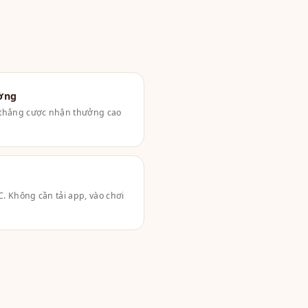
ờng
, thắng cược nhận thưởng cao
C. Không cần tải app, vào chơi