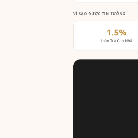
VÌ SAO ĐƯỢC TIN TƯỞNG
1.5%
Hoàn Trả Cao Nhất