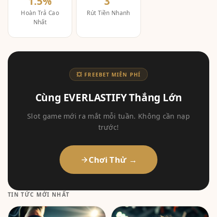
1.5%
3'
Hoàn Trả Cao
Rút Tiền Nhanh
Nhất
💥 FREEBET MIỄN PHÍ
Cùng EVERLASTIFY Thắng Lớn
Slot game mới ra mắt mỗi tuần. Không cần nạp
trước!
Chơi Thử →
TIN TỨC MỚI NHẤT