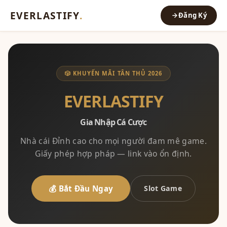
EVERLASTIFY
.
Đăng Ký
🎲 KHUYẾN MÃI TÂN THỦ 2026
EVERLASTIFY
Gia Nhập Cá Cược
Nhà cái Đỉnh cao cho mọi người đam mê game.
Giấy phép hợp pháp — link vào ổn định.
💰 Bắt Đầu Ngay
Slot Game