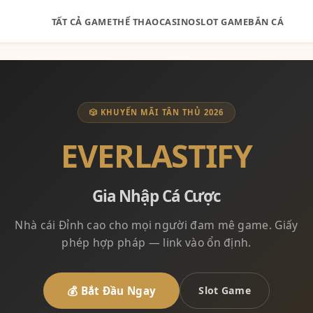
TẤT CẢ GAME
THỂ THAO
CASINO
SLOT GAME
BẮN CÁ
🎲 KHUYẾN MÃI TÂN THỦ 2026
EVERLASTIFY
Gia Nhập Cá Cược
Nhà cái Đỉnh cao cho mọi người đam mê game. Giấy
phép hợp pháp — link vào ổn định.
💰 Bắt Đầu Ngay
Slot Game