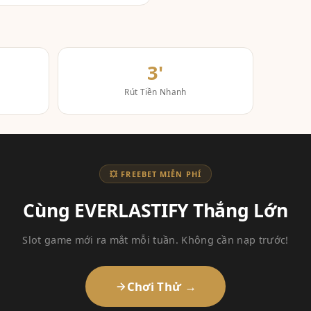
3'
Rút Tiền Nhanh
💥 FREEBET MIỄN PHÍ
Cùng EVERLASTIFY Thắng Lớn
Slot game mới ra mắt mỗi tuần. Không cần nạp trước!
Chơi Thử →