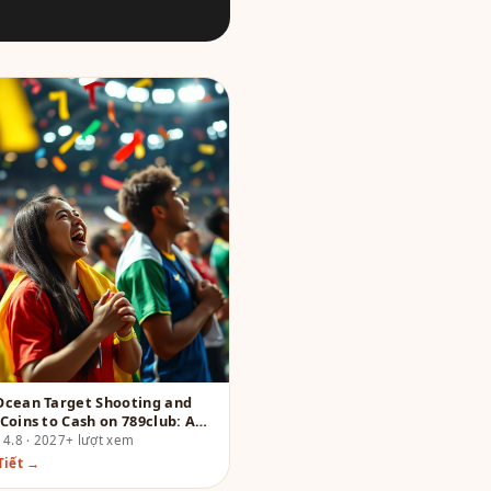
Ocean Target Shooting and
Coins to Cash on 789club: A
sis of Suitability
★
4.8 · 2027+ lượt xem
Tiết →