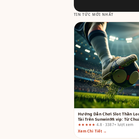
TIN TỨC MỚI NHẤT
Hướng Dẫn Chơi Slot Thần Lo
Tài Trên Sunwin99.vip: Từ Chu
Đến Nâng Cao
★★★★★
4.8 · 3387+ lượt xem
Xem Chi Tiết →