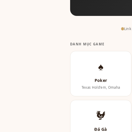
🌐
Link
DANH MỤC GAME
♠
Poker
Texas Hold'em, Omaha
🐓
Đá Gà