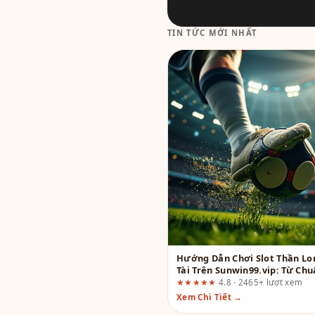
TIN TỨC MỚI NHẤT
Hướng Dẫn Chơi Slot Thần Lo
Tài Trên Sunwin99.vip: Từ Chu
Đến Nâng Cao
★★★★★
4.8 · 2465+ lượt xem
Xem Chi Tiết →