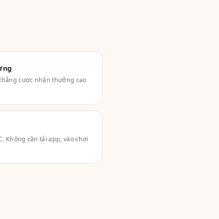
ờng
, thắng cược nhận thưởng cao
C. Không cần tải app, vào chơi