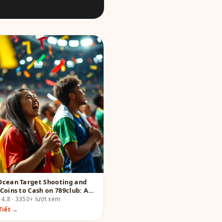
Ocean Target Shooting and
Coins to Cash on 789club: A
sis of Suitability
★
4.8 · 3350+ lượt xem
Tiết →