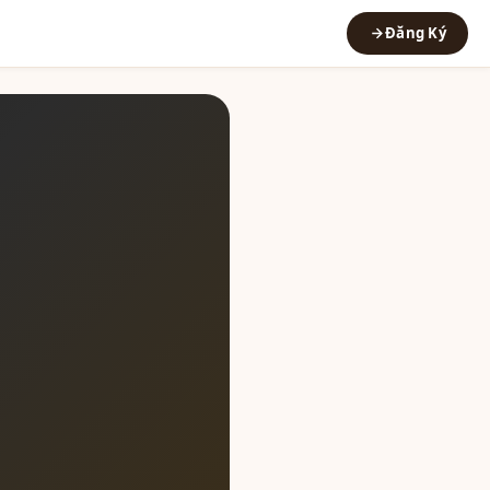
Đăng Ký