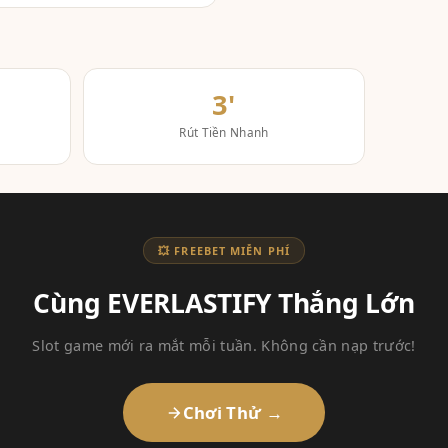
3'
Rút Tiền Nhanh
💥 FREEBET MIỄN PHÍ
Cùng EVERLASTIFY Thắng Lớn
Slot game mới ra mắt mỗi tuần. Không cần nạp trước!
Chơi Thử →