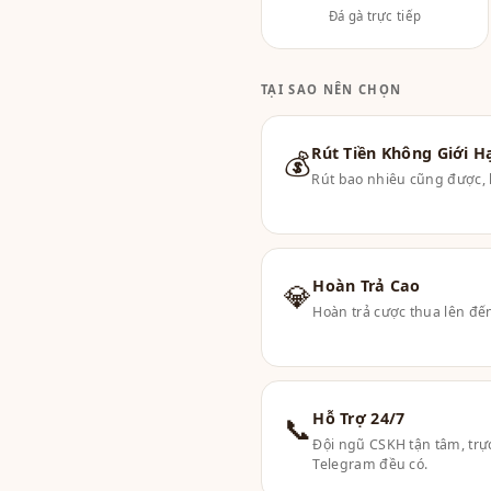
Đá gà trực tiếp
TẠI SAO NÊN CHỌN
Rút Tiền Không Giới H
💰
Rút bao nhiêu cũng được, k
Hoàn Trả Cao
💎
Hoàn trả cược thua lên đến
Hỗ Trợ 24/7
📞
Đội ngũ CSKH tận tâm, trực
Telegram đều có.