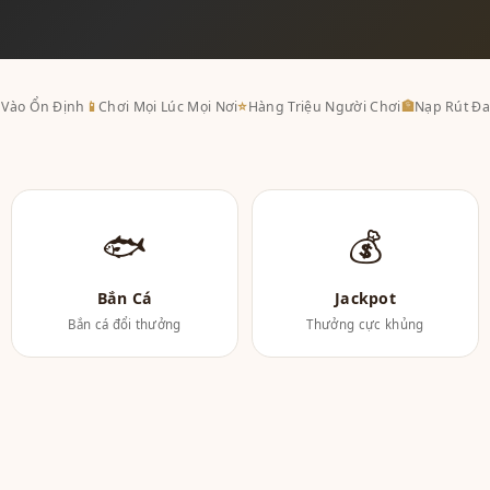
 Vào Ổn Định
📱
Chơi Mọi Lúc Mọi Nơi
⭐
Hàng Triệu Người Chơi
🏦
Nạp Rút Đ
🐟
💰
Bắn Cá
Jackpot
Bắn cá đổi thưởng
Thưởng cực khủng